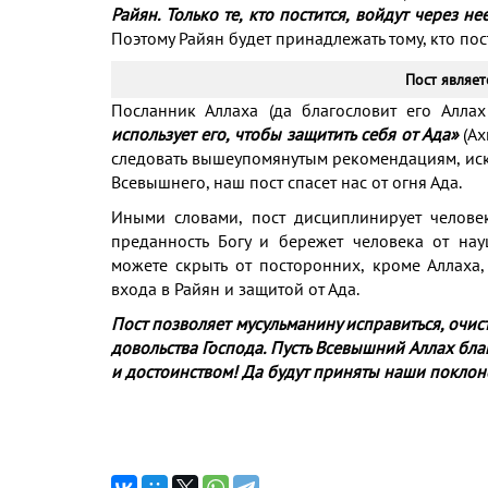
Райян. Только те, кто постится, войдут через 
Поэтому Райян будет принадлежать тому, кто пос
Пост являет
Посланник Аллаха (да благословит его Аллах
использует его, чтобы защитить себя от Ада»
(Ах
следовать вышеупомянутым рекомендациям, ис
Всевышнего, наш пост спасет нас от огня Ада.
Иными словами, пост дисциплинирует человек
преданность Богу и бережет человека от на
можете скрыть от посторонних, кроме Аллаха,
входа в Райян и защитой от Ада.
Пост позволяет мусульманину исправиться, очис
довольства Господа. Пусть Всевышний Аллах благ
и достоинством! Да будут приняты наши поклон