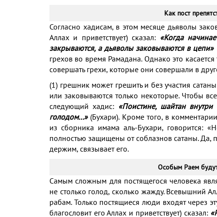
Как пост препят
Согласно хадисам, в этом месяце дьяволы зако
Аллах и приветствует) сказал:
«Когда начинае
закрываются, а дьяволы заковываются в цепи»
грехов во время Рамадана. Однако это касается т
совершать грехи, которые они совершали в друго
(1) грешник может грешить и без участия сатан
или заковываются только некоторые. Чтобы все
следующий хадис:
«Поистине, шайтан внутри 
голодом...»
(Бухари). Кроме того, в комментар
из сборника имама аль-Бухари, говорится: «
полностью защищены от соблазнов сатаны. Да, п
держим, связывает его.
Особым Раем будут 
Самым сложным для постящегося человека явл
не столько голод, сколько жажду. Всевышний 
рабам. Только постящиеся люди входят через эту
благословит его Аллах и приветствует) сказал:
«