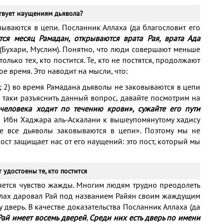
ствует наущениям дьявола?
вываются в цепи. Посланник Аллаха (да благословит его
тся месяц Рамадан, открываются врата Рая, врата Ада
(Бухари, Муслим). Понятно, что люди совершают меньше
олько тех, кто постится. Те, кто не постятся, продолжают
е время. Это наводит на мысли, что:
ы; 2) во время Рамадана дьяволы не заковываются в цепи
 таки разъяснить данный вопрос, давайте посмотрим на
человека ходит по течению крови», сужайте его пути
ии Ибн Хаджара аль-Аскалани к вышеупомянутому хадису
Не все дьяволы заковываются в цепи». Поэтому мы не
ост защищает нас от его наущений: это пост, который мы
удостоены те, кто постится
яется чувство жажды. Многим людям трудно преодолеть
Аллах даровал Рай под названием Райян своим жаждущим
 дверь. В качестве доказательства Посланник Аллаха (да
Рай имеет восемь дверей. Среди них есть дверь по имени