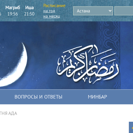
Расписание
Магриб
Иша
на год
6
19:56
21:50
на месяц
ВОПРОСЫ И ОТВЕТЫ
МИНБАР
ГНЯ АДА