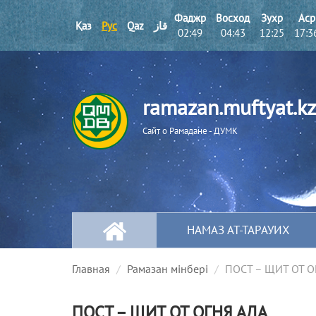
Фаджр
Восход
Зухр
Аср
Қаз
Рус
Qaz
قاز
02:49
04:43
12:25
17:3
ramazan.muftyat.kz
Сайт о Рамадане - ДУМК
НАМАЗ АТ-ТАРАУИХ
Главная
Рамазан мінбері
ПОСТ – ЩИТ ОТ О
ПОСТ – ЩИТ ОТ ОГНЯ АДА