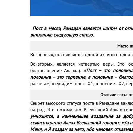
Пост в месяц Рамадан является щитом от огн
вниманию следующую статью.
Место п
Во-первых, пост является одной из пяти столпов
Во-вторых, является четвертью веры. Это 
благословение Аллаха):
«Пост – это половина
половина – это терпение, а половина – благо
расчетам, то увидим: пост - X1, терпение - X2, в
Отличие поста о
Секрет высокого статуса поста в Рамадане заклю
наград. Это потому, что Всевышний Аллах гов
умножится, а наименьшее воздаяние за добр
семисоткратно. Аллах Всевышний говорит: «За и
Меня, и Я воздам за него, ибо человек отказыв