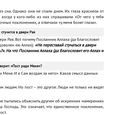
з сна. Однако они не спали днем. Их глаза краснели от
 когда у кого-либо из них спрашивали «От чего у тебя
очных поклонениях, а отвечали «у меня болят глаза».
 стучится в двери Рая
двери Рая. Вот почему Посланник Аллаха (да благословит
 доволен ею Аллах):
«Не переставай стучаться в двери
ь?». На что Посланник Аллаха (да благословит его Аллах и
ворит: «Пост ради Меня»?
и Меня. И я Сам воздам за него». Каков смысл данных
 людям. Но пост – это другое. Люди не только не видят
 не пытались объяснить другим об искренних намерениях
ш Господь. Это означает, что единственное поклонение,
ост.