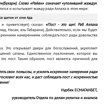
нее»(Бухари). Слово «Райян» означает «утоливший жажду»
.
тится и испытывает жажду ради Аллаха в этом мире.
ся щитом от огня Ада
 и приветствует) сказал:
«Пост - это щит. Раб Аллаха
мад, Насаи, аль-Табарани). Действительно, если мы будет
кренними намерениями соблюдать пост ради довольства
а. Это открывает двери для богослужений, укрепляет
ущений сатаны. Единственное поклонение, которое вы
 это пост. Таким образом, пост является причиной для
тить свои помыслы, и усилить искренние намерения ради
ословит всех нас, и даст соблюдать пост с искренностью
ения!
Нурбек ЕСМАГАНБЕТ,
руководитель Отдела по делам религии и анализа