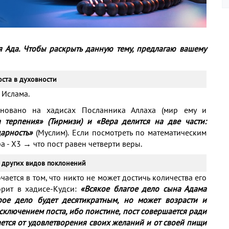
я Ада. Чтобы раскрыть данную тему, предлагаю вашему
оста в духовности
 Ислама.
основано на хадисах Посланника Аллаха (мир ему и
 терпения» (Тирмизи) и «Вера делится на две части:
дарность»
(Муслим). Если посмотреть по математическим
ера - X3 → что пост равен четверти веры.
т других видов поклонений
чается в том, что никто не может достичь количества его
орит в хадисе-Кудси:
«Всякое благое дело сына Адама
ое дело будет десятикратным, но может возрасти и
сключением поста, ибо поистине, пост совершается ради
ается от удовлетворения своих желаний и от своей пищи