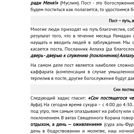
ради Меня!»
(Муслим). Пост - это богослужени
будем поститься как полагается, то удостоимся 
Пост – путь,
Многие люди приходят на путь благочестия, соб
результат того, что в течение месяца Рамада
наущать и вводить людей в заблуждение. Мы о
касается поста, Посланник Аллаха (да благосло
дверь - дверью к служению (поклонению) Аллаху
На самом деле пост является наиболее сложной
каффарата (компенсация в случае умышленног
терпелив в посте, другие богослужения будут дав
Сон постя
Следующий хадис гласит:
«Сон постящегося че
Ауфа). На сегодня время сухура – с 4:00 до 4:30
под утро, тем самым опаздывают на работу или с
поклонением. В аятах Священного Корана говор
отдыхом, а день — оживлением»
(сура аль-Фур
день в бодрствовании и молитве, наш ночно