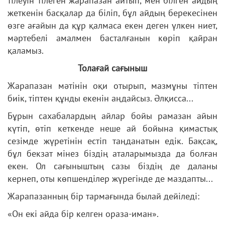
тілеуін тілеген жарапазан айтып, мен білген айдың
жеткенін басқалар да біліп, бұл айдың берекесінен
өзге ағайын да құр қалмаса екен деген үлкен ниет,
мәртебелі амалмен басталғанын көріп қайран
қаламыз.
Толағай сағыныш
Жарапазан мәтінін оқи отырып, мазмұны тіптен
биік, тіптен құнды екенін аңдайсыз. Әлқисса...
Бұрын сахабалардың айлар бойы рамазан айын
күтіп, өтіп кеткенде неше ай бойына қимастық
сезімде жүретінін естіп таңданатын едік. Бақсақ,
бұл бекзат мінез біздің аталарымызда да болған
екен. Ол сағыныштың сазы біздің де даланы
кернеп, оты көпшенділер жүрегінде де маздапты...
Жарапазанның бір тармағында былай дейіледі:
«Он екі айда бір келген ораза-иман».