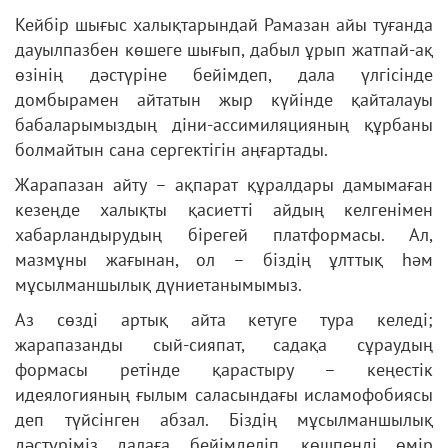
Кейбір шығыс халықтарындай Рамазан айы туғанда
дауылпазбен көшеге шығып, дабыл ұрып жатпай-ақ
өзінің дәстүріне бейімдеп, дала үлгісінде
домбырамен айтатын жыр күйінде қайталауы
бабаларымыздың діни-ассимиляцияның құрбаны
болмайтын сана сергектігін аңғартады.
Жарапазан айту – ақпарат құралдары дамымаған
кезеңде халықты қасиетті айдың келгенімен
хабарландырудың бірегей платформасы. Ал,
мазмұны жағынан, ол – біздің ұлттық һәм
мұсылманшылық дүниетанымымыз.
Аз сөзді артық айта кетуге тура келеді;
жарапазанды сый-сияпат, садақа сұраудың
формасы ретінде қарастыру – кеңестік
идеялогияның ғылым саласындағы исламофобиясы
деп түйсінген абзал. Біздің мұсылманшылық
дәстүріміз далаға бейімделіп, көшпенді өмір