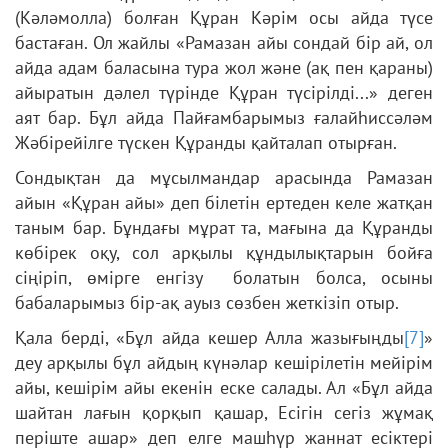
(Кәләмолла) болған Құран Кәрім осы айда түсе
бастаған. Ол жайлы «Рамазан айы сондай бір ай, ол
айда адам баласына тура жол және (ақ пен қараны)
айыратын дәлел түрінде Құран түсірілді...» деген
аят бар. Бұл айда Пайғамбарымыз ғалайһиссәләм
Жәбірейілге түскен Құранды қайталап отырған.
Сондықтан да мұсылмандар арасында Рамазан
айын «Құран айы» деп білетін ертеден келе жатқан
таным бар. Бұндағы мұрат та, мағына да Құранды
көбірек оқу, сол арқылы құндылықтарын бойға
сіңіріп, өмірге енгізу болатын болса, осыны
бабаларымыз бір-ақ ауыз сөзбен жеткізіп отыр.
Қала берді, «Бұл айда кешер Алла жазығыңды
[7]
»
деу арқылы бұл айдың күнәлар кешірілетін мейірім
айы, кешірім айы екенін еске салады. Ал «Бұл айда
шайтан лағын қорқып қашар, Есігін сегіз жұмақ
періште ашар» деп елге машһүр жаннат есіктері