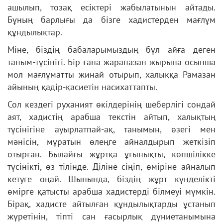
ашылып, тозақ есіктері жабылатынын айтады.
Бұның барлығы да бізге хадистерден мағлұм
құндылықтар.
Міне, біздің бабаларымыздың бұл айға деген
таным-түсінігі. Бір ғана жарапазан жырына осынша
мол мағлұматты жинай отырып, халыққа Рамазан
айының қадір-қасиетін насихаттапты.
Сол кездегі руханият өкілдерінің шеберлігі сондай
аят, хадистің арабша текстін айтып, халықтың
түсінігіне ауырлатпай-ақ, танымын, өзегі мен
мәнісін, мұратын өлеңге айналдырып жеткізіп
отырған. Былайғы жұртқа ұғынықты, көпшілікке
түсінікті, өз тілінде. Діліне сіңіп, өміріне айналып
кетуге оңай. Шынында, біздің жұрт күнделікті
өмірге қатысты арабша хадистерді білмеуі мүмкін.
Бірақ, хадисте айтылған құндылықтарды ұстанып
жүретінін, тіпті сан ғасырлық дүниетанымына