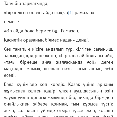
Тағы бір тармағында;
«Бір келген он екі айда шақыр
[1]
рамазан».
немесе
«Әр айда бола бермес бұл Рамазан,
Қасиетін оразаның білмес надан» дейді.
Сөз танитын кісіге аңдалып тұр, кілгіген сағыныш,
зарыққан, қадіріне жетіп, «бір ғана ай болғаны-ай»,
«тағы бірнеше айға жалғасқанда ғой» деген
мақтадан мамық, қылдан нәзік сағыныштың лебі
еседі.
Бала күнімізде көп көрдік. Қазақ үйіне арнайы
жұмыспен келген қадірі үлкен ауылдасының өзін
«ауыл үйдің қонағы жылында бір, айында бір» деп
оңайлықпен жібере қоймай, тым құрыса түстік
асып, сол кісіні үйімде отыра түссе екен, көсіліп
әңгіме айтса екен, дастарханымнан ренжімей