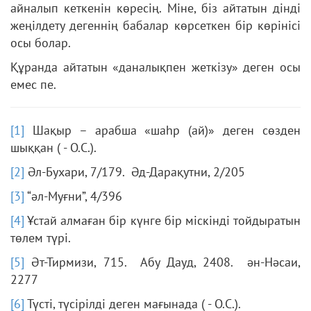
айналып кеткенін көресің. Міне, біз айтатын дінді
жеңілдету дегеннің бабалар көрсеткен бір көрінісі
осы болар.
Құранда айтатын «даналықпен жеткізу» деген осы
емес пе.
[1]
Шақыр – арабша «шаһр (ай)» деген сөзден
шыққан ( - О.С.).
[2]
Әл-Бухари, 7/179. Әд-Дарақутни, 2/205
[3]
“әл-Муғни”, 4/396
[4]
Ұстай алмаған бір күнге бір міскінді тойдыратын
төлем түрі.
[5]
Әт-Тирмизи, 715. Абу Дауд, 2408. ән-Нәсаи,
2277
[6]
Түсті, түсірілді деген мағынада ( - О.С.).