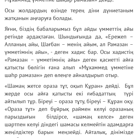
Осы жолдардың өзінде терең діни дүниетаным
жатқанын аңғаруға болады.
Яғни, біздің бабаларымыз бұл айды үмметтің айы
ретінде ардақтаған. Шындығында да, «Ережеп –
Алланың айы, Шағбан – менің айым, ал Рамазан –
үмметімнің айы», - деген хадис бар. Осы хадистің
«Рамазан – үмметімнің айы» деген қасиетті айға
қатысты бөлігін ғана алып «Мұхаммед үмметіне
шаһр рамазан» деп өлеңге айналдырып отыр.
«Шамаң жетсе ораза тұт, оқып Құран» дейді. Бұл
жерде осы айға қатысты екі ғибадаттың түрі
айтылып тұр. Біреуі – ораза тұту, біреуі – Құран оқу.
«Ораза тұт» деп бұйрық раймен келуі оразаның
парыздығын білдірсе, «шамаң келсе» деген
шартпен келуі діндегі шамасы келмейтін адамдарға
жеңілдіктер барын меңзейді. Айталық, дінімізде