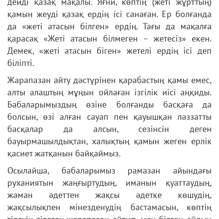
дейді қазақ мақалы. Яғни, көптің (жеті жұрттың)
қамын жеуді қазақ ердің ісі санаған. Ер болғанда
да «жеті атасын білген» ердің. Тағы да мақалға
қарасақ «Жеті атасын білмеген – жетесіз» екен.
Демек, «жеті атасын біген» жетелі ердің ісі деп
біліпті.
Жарапазан айту дәстүрінен қарабастың қамы емес,
алты алаштың мұңын ойлаған ізгілік иісі аңқиды.
Бабаларымыздың өзіне болғанды басқаға да
болсын, өзі алған сауап пен қауышқан ләззатты
басқалар да алсын, сезінсін деген
бауырмашылдықтан, халықтың қамын жеген ерлік
қасиет жатқанын байқаймыз.
Осылайша, бабаларымыз рамазан айындағы
руханиятын жаңғыртудың, иманын қуаттаудың,
жаман әдеттен жақсы әдетке көшудің,
жақсылықпен мінезденудің бастамасын, көптің