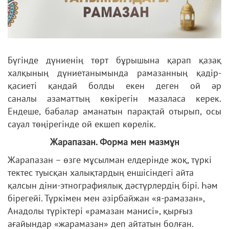
Бүгінде дүниенің төрт бұрышына қарап қазақ
халқының дүниетанымында рамазанның қадір-
қасиеті қандай болды екен деген ой әр
саналы азаматтың көкірегін мазаласа керек.
Ендеше, бабалар аманатын парақтай отырып, осы
сауал төңірегінде ой екшеп көрелік.
Жарапазан. Форма мен мазмұн
Жарапазан – өзге мұсылман елдерінде жоқ, түркі
тектес туысқан халықтардың еншісіндегі айта
қалсын діни-этнографиялық дәстүрлердің бірі. Һәм
бірегейі. Түркімен мен әзірбайжан «я-рамазан»,
Анадолы түріктері «рамазан манисі», қырғыз
ағайындар «жарамазан» деп айтатын болған.