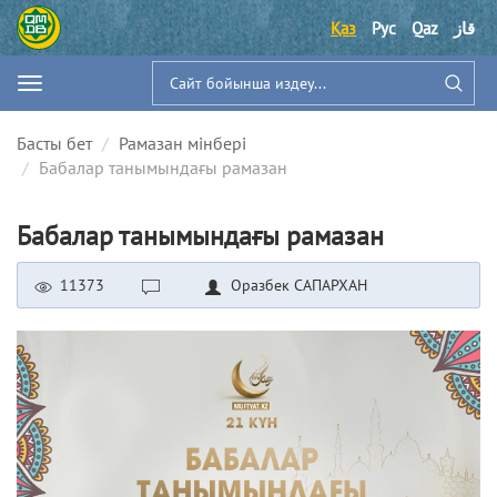
Қаз
Рус
Qaz
قاز
Басты бет
Рамазан мінбері
Бабалар танымындағы рамазан
Бабалар танымындағы рамазан
11373
Оразбек САПАРХАН