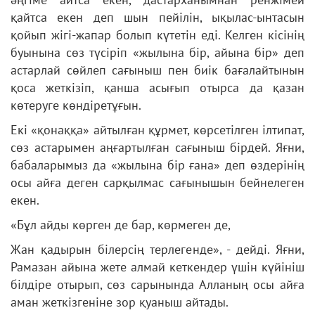
қайтса екен деп шын пейілін, ықылас-ынтасын
қойып жігі-жапар болып күтетін еді. Келген кісінің
буынына сөз түсіріп «жылына бір, айына бір» деп
астарлай сөйлеп сағыныш пен биік бағалайтынын
қоса жеткізіп, қанша асығып отырса да қазан
көтеруге көндіретұғын.
Екі «қонаққа» айтылған құрмет, көрсетілген ілтипат,
сөз астарымен аңғартылған сағыныш бірдей. Яғни,
бабаларымыз да «жылына бір ғана» деп өздерінің
осы айға деген сарқылмас сағынышын бейнелеген
екен.
«Бұл айды көрген де бар, көрмеген де,
Жан қадырын білерсің терлегенде», - дейді. Яғни,
Рамазан айына жете алмай кеткендер үшін күйініш
білдіре отырып, сөз сарынында Алланың осы айға
аман жеткізгеніне зор қуаныш айтады.