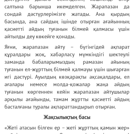
салтына барынша икемделген. Жарапазан да
сондай дәстүрлерімізге жатады. Ана қырдың
басында, ана сайдың ішінде отырған ағайынның
қасиетті айдың туғанын білмей қалмасы үшін
айтылды деу көкейге қонады.
Яғни, жарапазан айту – бүгінгідей ақпарат
құралдары жоқ, хабарласу мүмкіндігі шектеулі
заманда бабаларымыздың рамазан айының
туғанын ел-жұрттың білмей қалмауы үшін шығарған
игі дәстүрі. Ауылдың көзқарақты ақсақалдары, ел
ағалары немесе молда-қожалар жаңа айдың
туғанын көргеннен кейін жарапазан айтушылар
арқылы ағайынды, тамам жұртты қасиетті айдың
басталғаны туралы ақпараттандырып отырған.
Жақсылықтың басы
«Жеті атасын білген ер – жеті жұрттың қамын жер»