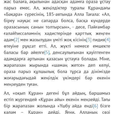
жас балаға, ақылынан адасқан адамға ораза ұстау
парыз емес. Ал, жеңілдіктер туралы Құрандағы
«Бақара» сүресінің, 185-аятында Алла Тағала: «Ал,
біреу науқас не сапарда болса, басқа күндерде
оразасының санын толтырсын», - десе, Пайғамбар
ғалайһиссәләмнің хадистерінде қарттық жеңген
адам
[2]
мен жазылудан үміті жоқ кісінің
[3]
пидия
[4]
өтеуіне рұқсат етті. Ал, жүкті немесе емшекте
баласы бар әйелге
[5]
, денсаулығынан қауіптенген
адамдарға артынан қазасын ұстауға болады. Міне,
жарапазан жырында «шамаң жетсе» деп келуі,
ораза парыз құлшылық бола тұрса да дінімізде
жоғарыдағыдай жеңілдік үкімдері бар екенін
меңзеуден туған.
Ал, «оқып Құран» дегені бұл айдың, баршамыз
естіп жүргендей «Құран айы» екенін меңзейді. Тағы
бір жарапазан жолында «Үшбу айда енді
[6]
бізге
кәләм – Құран» дейді. Яғни, Алланың сөзі