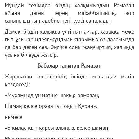
Мұндай сезімдер біздің халқымыздың Рамазан
айына деген терең махаббатының, зор
сағынышының әдебиеттегі куәсі саналады.
Демек, біздің халыққа үлгі ғып айтар, қазаққа меже
ғып ұсынар идеял-құндылықтарымыз өз даламызда
да бар деген сөз. Әңгіме соны жаңғыртып, халыққа
ұсына білеуде жатыр.
Бабалар таныған Рамазан
Жарапазан тексттерінің ішінде мынандай мәтін
кездеседі:
«Мұхаммед үмметіне шақыр рамазан,
Шамаң келсе ораза тұт, оқып Құран».
немесе
«Ықылас қып қарсы алыңыз, келсе шамаң,
Мұхаммед үмметіне шақыр рамазан» дейді.