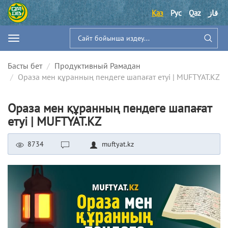
Қаз
Рус
Qaz
قاز
Басты бет
Продуктивный Рамадан
Ораза мен құранның пендеге шапағат етуі | MUFTYAT.KZ
Ораза мен құранның пендеге шапағат
етуі | MUFTYAT.KZ
8734
muftyat.kz