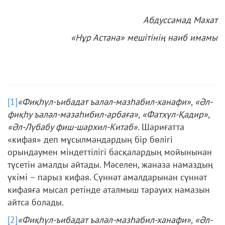
Абдуссамад Махат
«Нұр Астана» мешітінің наиб имамы
[1]
«Фиқһүл-ъибадат ъаләл-мазһабил-ханафи», «Әл-
фиқһу ъаләл-мазаһибил-арбаға», «Фатхүл-Қадир»,
«Әл-Лүбабу фиш-шархил-Китаб».
Шариғатта
«кифая» деп мұсылмандардың бір бөлігі
орындаумен міндеттілігі басқалардың мойынынан
түсетін амалды айтады. Мәселен, жаназа намаздың
үкімі – парыз кифая. Сүннәт амалдарынан сүннәт
кифаяға мысал ретінде аталмыш тарауих намазын
айтса болады.
[2]
«Фиқһүл-ъибадат ъаләл-мазһабил-ханафи», «Әл-