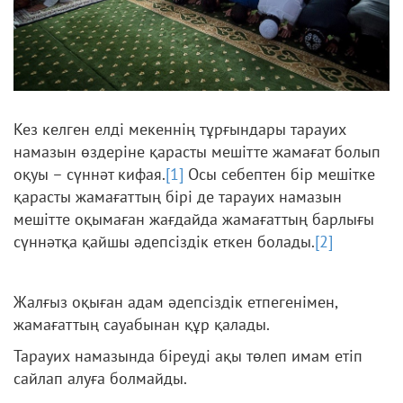
Кез келген елді мекеннің тұрғындары тарауих
намазын өздеріне қарасты мешітте жамағат болып
оқуы – сүннәт кифая.
[1]
Осы себептен бір мешітке
қарасты жамағаттың бірі де тарауих намазын
мешітте оқымаған жағдайда жамағаттың барлығы
сүннәтқа қайшы әдепсіздік еткен болады.
[2]
Жалғыз оқыған адам әдепсіздік етпегенімен,
жамағаттың сауабынан құр қалады.
Тарауих намазында біреуді ақы төлеп имам етіп
сайлап алуға болмайды.