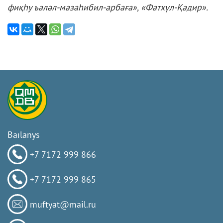
фиқһу ъаләл-мазаһибил-арбаға», «Фатхүл-Қадир».
Baılanys
+7 7172 999 866
+7 7172 999 865
muftyat@mail.ru