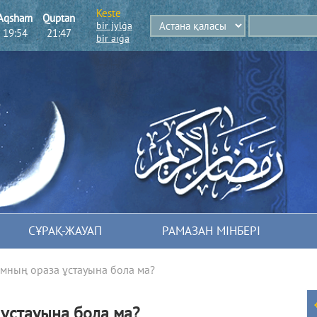
Keste
Aqsham
Quptan
bіr jylǵa
19:54
21:47
bіr aıǵa
СҰРАҚ-ЖАУАП
РАМАЗАН МІНБЕРІ
мның ораза ұстауына бола ма?
ұстауына бола ма?