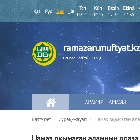
Tań
Kún
Besіn
Ekіntі
Қаз
Рус
Qaz
قاز
02:51
04:45
12:25
17:35
ramazan.muftyat.kz
Рамазан сайты - ҚМДБ
ТАРАУИХ НАМАЗЫ
Basty bet
Сұрақ-жауап
Намаз оқымаған ада
Намаз оқымаған адамның ораза 