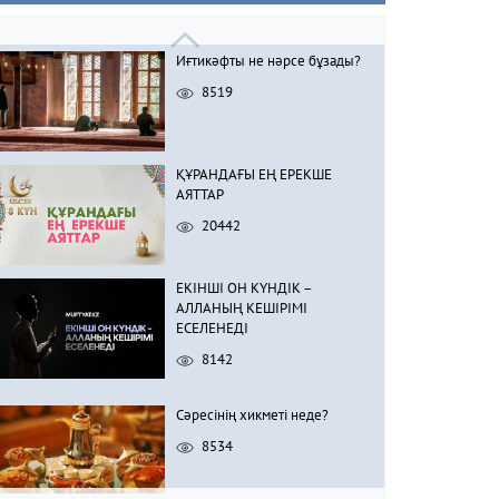
Иғтикәфты не нәрсе бұзады?
8519
ҚҰРАНДАҒЫ ЕҢ ЕРЕКШЕ
АЯТТАР
20442
ЕКІНШІ ОН КҮНДІК –
АЛЛАНЫҢ КЕШІРІМІ
ЕСЕЛЕНЕДІ
8142
Сәресінің хикметі неде?
8534