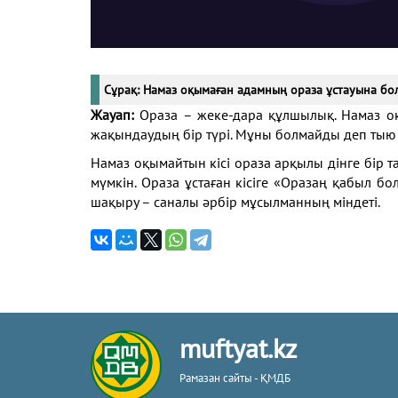
Сұрақ: Намаз оқымаған адамның ораза ұстауына бо
Жауап:
Ораза – жеке-дара құлшылық. Намаз о
жақындаудың бір түрі. Мұны болмайды деп тыю 
Намаз оқымайтын кісі ораза арқылы дінге бір
мүмкін. Ораза ұстаған кісіге «Оразаң қабыл 
шақыру – саналы әрбір мұсылманның міндеті.
muftyat.kz
Рамазан сайты - ҚМДБ