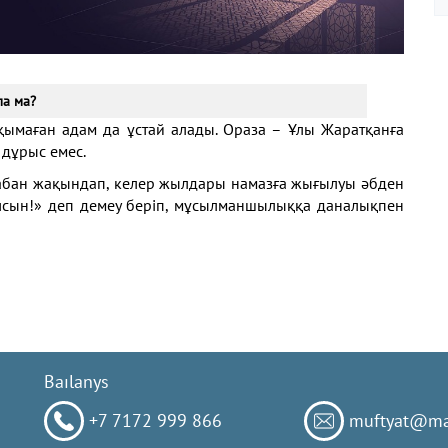
ла ма?
қымаған адам да ұстай алады. Ораза – Ұлы Жаратқанға
дұрыс емес.
 табан жақындап, келер жылдары намазға жығылуы әбден
болсын!» деп демеу беріп, мұсылманшылыққа даналықпен
Baılanys
+7 7172 999 866
muftyat@mai