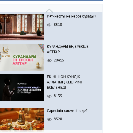
Иғтикәфты не нәрсе бұзады?
8510
ҚҰРАНДАҒЫ ЕҢ ЕРЕКШЕ
АЯТТАР
20415
ЕКІНШІ ОН КҮНДІК –
АЛЛАНЫҢ КЕШІРІМІ
ЕСЕЛЕНЕДІ
8135
Сәресінің хикметі неде?
8528