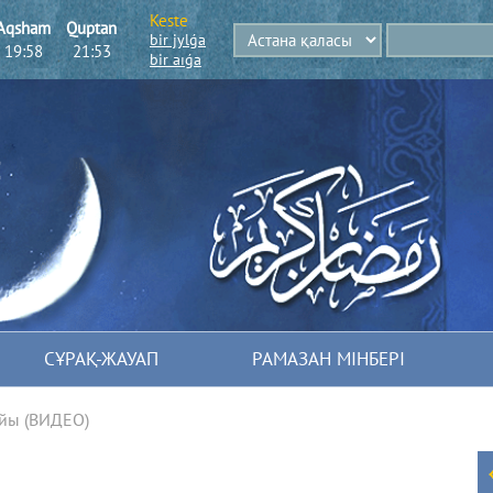
Keste
Aqsham
Quptan
bіr jylǵa
19:58
21:53
bіr aıǵa
СҰРАҚ-ЖАУАП
РАМАЗАН МІНБЕРІ
йы (ВИДЕО)