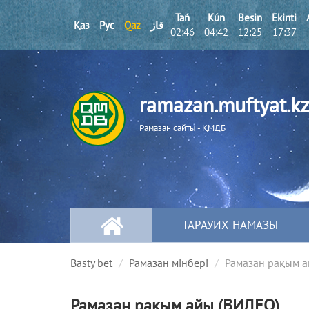
Tań
Kún
Besіn
Ekіntі
Қаз
Рус
Qaz
قاز
02:46
04:42
12:25
17:37
ramazan.muftyat.kz
Рамазан сайты - ҚМДБ
ТАРАУИХ НАМАЗЫ
Basty bet
Рамазан мінбері
Рамазан рақым а
Рамазан рақым айы (ВИДЕО)