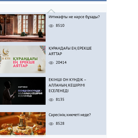
Иғтикәфты не нәрсе бұзады?
8510
ҚҰРАНДАҒЫ ЕҢ ЕРЕКШЕ
АЯТТАР
20414
ЕКІНШІ ОН КҮНДІК –
АЛЛАНЫҢ КЕШІРІМІ
ЕСЕЛЕНЕДІ
8135
Сәресінің хикметі неде?
8528