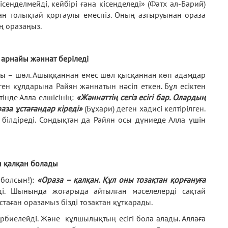
сенделмейді, кейбірі ғана кісенделеді» (Фатх ал-Барий)
ан толықтай қорғаулы емеспіз. Оның азғыруынан ораза
ң оразаңыз.
 арнайы жәннат беріледі
ғы – шөл. Ашыққаннан емес шөл қысқаннан көп адамдар
ен құлдарына Райян жәннатын нәсіп еткен. Бұл есіктен
тінде Алла елшісінің:
«Жәннәттің сегіз есігі бар. Олардың
раза ұстағандар кіреді»
(Бұхари) деген хадисі келтірілген.
 білдіреді. Сондықтан да Райян осы дүниеде Алла үшін
н қалқан болады
 болсын!):
«Ораза – қалқан. Құл оны тозақтан қорғануға
йді. Шынында жоғарыда айтылған мәселелерді сақтай
таған оразамыз бізді тозақтан құтқарады.
рбиелейді. Және құлшылықтың есігі бола алады. Аллаға