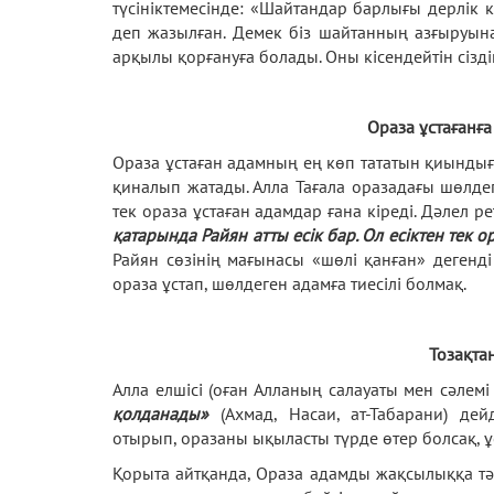
түсініктемесінде: «Шайтандар барлығы дерлік кі
деп жазылған. Демек біз шайтанның азғыруын
арқылы қорғануға болады. Оны кісендейтін сізді
Ораза ұстағанға
Ораза ұстаған адамның ең көп тататын қиынды
қиналып жатады. Алла Тағала оразадағы шөлдег
тек ораза ұстаған адамдар ғана кіреді. Дәлел ре
қатарында Райян атты есік бар. Ол есіктен тек о
Райян сөзінің мағынасы «шөлі қанған» дегенді
ораза ұстап, шөлдеген адамға тиесілі болмақ.
Тозақта
Алла елшісі (оған Алланың салауаты мен сәлемі
қолданады»
(Ахмад, Насаи, ат-Табарани) де
отырып, оразаны ықыласты түрде өтер болсақ, ұс
Қорыта айтқанда, Ораза адамды жақсылыққа тә