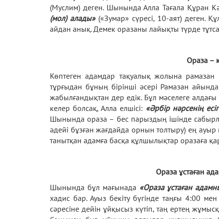
(Муслим) деген. Шынында Алла Тағала Құран 
(мол) алады»
(«Зумар» сүресі, 10-аят) деген.
айдан анық. Демек оразаны лайықты түрде тұтсақ
Ораза – 
Көптеген адамдар тақуалық жолына рамазан 
тұрғыдан бұның бірінші әсері Рамазан айында
жабылғандықтан дер едік. Бұл мәселеге алдағы 
келер болсақ, Алла елшісі:
«Әрбір нәрсенің есі
Шынында ораза – бес парыздың ішінде сабырл
әдейі бұзған жағдайда орнын толтыру) ең ауыр
танытқан адамға басқа құлшылықтар оразаға қар
Ораза ұстаған а
Шынында бұл мағынада
«Ораза ұстаған адам
хадис бар. Ауыз бекіту бүгінде таңғы 4:00 м
сәресіне дейін ұйқысыз күтіп, таң ертең жұмыс