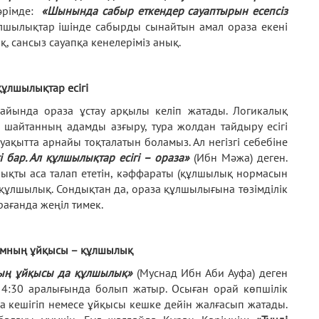
Кәрімде:
«Шынында сабыр еткендер сауаптырын есепсіз
 Құлшылықтар ішінде сабырды сынайтын амал ораза екені
, сансыз сауапқа кенелеріміз анық.
құлшылықтар есігі
айында ораза ұстау арқылы келіп жатады. Логикалық
 шайтанның адамды азғыру, тура жолдан тайдыру есігі
уақытта арнайы тоқталатын боламыз. Ал негізгі себебіне
гі бар. Ал құлшылықтар есігі – ораза»
(Ибн Мәжа) деген.
ықты аса талап ететін, кәффараты (құлшылық нормасын
 құлшылық. Сондықтан да, ораза құлшылығына төзімділік
ағанда жеңіл тимек.
дамның ұйқысы – құлшылық
ның ұйқысы да құлшылық»
(Муснад Ибн Аби Ауфа) деген
ен 4:30 аралығында болып жатыр. Осыған орай көпшілік
қа кешігіп немесе ұйқысы кешке дейін жалғасып жатады.