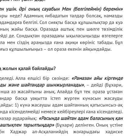
н үшін. Әрі оның сауабын Мен (белгілеймін) беремін»
сыры неде? Адамның ғибадатын талдар болсақ, намазды
амдарға белгілі. Сол сияқты басқа құлшылықтар да куә
аның жайы басқа. Оразада аштық пен шөлге төзімділік
бейді де. Сондықтан оразадағы ықыласыңызды өзгелерге
лла мен сіздің араңызда ғана ақиқи көрініс табады. Бұл
алғыз құлшылығыңыз – ол ораза екенін айқындайды.
 жолын қалай байлайды?
еледі. Алла елшісі бір сөзінде:
«Рамазан айы кіргенде
ылады және шайтандар шынжырланады»
, – дейді (Бұхари,
нша аз жасайтыны анық. Алайда бұл тек ораза ұстаған
андар басқа уақытта істеп жүрген күнәсын жасауды
ындайды: 1) күнә жасаушы адам шайтанның қатысынсыз-ақ
нда кісенделмейді немесе кейбіреулері ғана кісенделеді.
 назар аударайық:
«Расында шайтан адам баласының қан
 аштықпен тарылтыңдар»
(Бұхари) делінген. Оның үстіне
бн Хаджар әл-Асқаланийдің жоғарыдағы хадиске