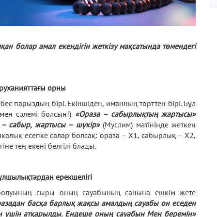
қан болар амал екендігін жеткізу мақсатында төмендегі
руханияттағы орны
ес парыздың бірі. Екіншіден, иманның төрттен бірі. Бұл
 мен сәлемі болсын!)
«Ораза – сабырлықтың жартысы»
 – сабыр, жартысы – шүкір»
(Муслим) мәтінінде жеткен
икалық есепке салар болсақ: ораза – Х1, сабырлық – Х2,
не тең екені белгілі блады.
ұлшылықтардан ерекшелігі
 болуының сыры оның сауабының санына ешкім жете
азадан басқа барлық жақсы амалдың сауабы он еседен
Мен үшін атқарылды. Ендеше оның сауабын Мен беремін»