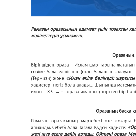
Рамазан оразасының адамзат үшін тозақтан қал
мәліметтерді ұсынамын.
Оразаның 
Біріншіден, ораза – Ислам шарттарына жататын б
сөзіме Алла елшісінің (оған Алланың салауаты
(Термизи) және
«Иман екіге бөлінеді: жартысы
хадистері негіз бола алады... Шынында математ
иман – Х3 → ꞊ ораза иманның төрттен бір бөлігі
Оразаның басқа қ
Рамазан оразасының мәртебесі өте жоғары
алмайды. Себебі Алла Тағала Қудси хадисте:
«Ор
жеті жүз есеге дейін артады. Өйткені ораза 