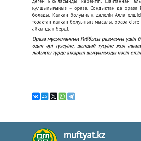
деген ықыласыңды көбейтіп, шайтаннан алы
құлшылығыңыз – ораза. Сондықтан да ораза Р
болады. Қалқан болуының дәлелін Алла елшісі
тозақтан қалқан болуының мысалы, ораза сізге
айқындап берді.
Ораза мұсылманның Раббысы разылығы үшін бағ
одан әрі түзеуіне, шыңдай түсуіне жол аша
лайықты түрде атқарып шығуымызды нәсіп етсі
muftyat.kz