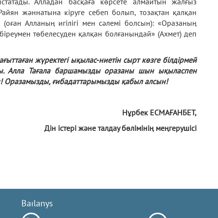
статады. Алладан басқаға көрсете алмайтын жалғыз
айян жәннатына кіруге себеп болып, тозақтан қалқан
 (оған Алланың игілігі мен сәлемі болсын): «Оразаның
 біреумен төбелесуден қалқан болғанындай» (Ахмет) деп
ыттаған жүректегі ықылас-ниетін сырт көзге білдірмей
ды. Алла Тағала баршамызды оразаны шын ықыласпен
н! Оразамызды, ғибадаттарымызды қабыл алсын!
Нұрбек ЕСМАҒАНБЕТ,
Дін істері және талдау бөлімінің меңгерушісі
Baılanys