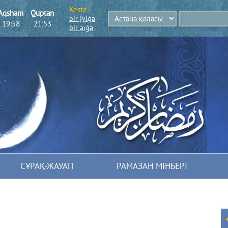
Keste
Aqsham
Quptan
bіr jylǵa
19:58
21:53
bіr aıǵa
СҰРАҚ-ЖАУАП
РАМАЗАН МІНБЕРІ