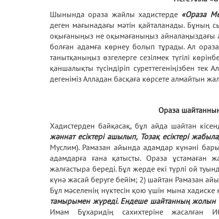
Шынында ораза жайлы хадистерде
«Ораза Ме
деген мағынадағы мәтін қайталанады. Бұның 
оқығаныңыз не оқымағаныңыз айналаңыздағы ад
болған адамға көрнеу болып тұрады. Ал ораз
танытқаныңыз өзгелерге сезілмек түгілі көрін
қаншалықты түсіндіріп суреттегеніңізбен тек А
дегеніміз Алладан басқаға көрсете алмайтын ж
Ораза шайтанның
Хадистерден байқасақ, бұл айда шайтан кісенд
жәннат есіктері ашылып, Тозақ есіктері жаб
Муслим). Рамазан айында адамдар күнәні бары
адамдарға ғана қатысты. Ораза ұстамаған ж
жалғастыра береді. Бұл жерде екі түрлі ой ту
күнә жасай беруге бейім; 2) шайтан Рамазан айы
Бұл мәселенің нүктесін қою үшін мына хадиске
тамырымен жүреді. Ендеше шайтанның жолын
Имам Бұхаридің сахихтеріне жасалған И