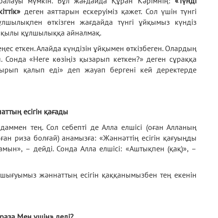
алауы мүмкін. Бұл жағдайда Құран Кәрімнің:
«Түнді
іттік»
деген аяттарын ескеруіміз қажет. Сол үшін түнгі
 құлшылықпен өткізген жағдайда түнгі ұйқымыз күндіз
рқылы құлшылыққа айналмақ.
ңес еткен. Алайда күндізін ұйқымен өткізбеген. Олардың
. Сонда «Неге көзіңіз қызарып кеткен?» деген сұраққа
ауырып қалып еді» деп жауап бергені кей деректерде
аттың есігін қағады
даммен тең. Сол себепті де Алла елшісі (оған Алланың
ған риза болғай) анамызға: «Жәннәттің есігін қағуыңды
мын», – дейді. Сонда Алла елшісі: «Аштықпен (қақ)», –
 ашығуымыз жәннаттың есігін қаққанымызбен тең екенін
раза Мен үшін» деді?