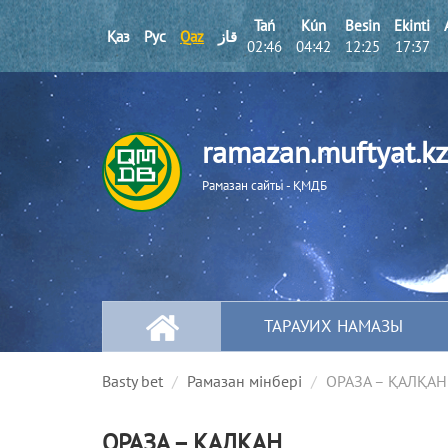
Tań
Kún
Besіn
Ekіntі
Қаз
Рус
Qaz
قاز
02:46
04:42
12:25
17:37
ramazan.muftyat.kz
Рамазан сайты - ҚМДБ
ТАРАУИХ НАМАЗЫ
Basty bet
Рамазан мінбері
ОРАЗА – ҚАЛҚАН
ОРАЗА – ҚАЛҚАН