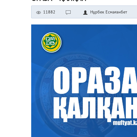
11882
Нұрбек Есмағанбет