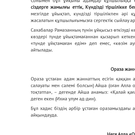
Сонымен бұл ұйқыны адамдар құлшылыққа б
сіздерге жамылғы еттік, Күндізді тіршілікке бек
мезгілде ұйықтап, күндізді тіршілікпен әрі
жасалатын құлшылығымызға сергектік сыйлау а
Сахабалар Рамазанның түнін ұйқысыз өткізуді ке
көздері түнде ұйықтамағаннан қызарып кеткен
«түнде ұйқтамаған едім» деп емес, «көзім 
айтылады.
Ораза жәнн
Ораза ұстаған адам жәннаттың есігін қаққан а
салауаты мен сәлемі болсын) Айша (оған Алла о
тоқтатпа», – дегенде Айша анамыз: «Қалай қаға
деген екен (Ихиа улум ад-дин).
Бұл хадис біздің әрбір ұстаған оразамыздағы
айқындауда.
Неге Алла «О