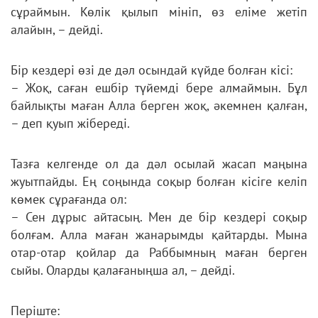
сұраймын. Көлік қылып мініп, өз еліме жетіп
алайын, – дейді.
Бір кездері өзі де дәл осындай күйде болған кісі:
– Жоқ, саған ешбір түйемді бере алмаймын. Бұл
байлықты маған Алла берген жоқ, әкемнен қалған,
– деп қуып жібереді.
Тазға келгенде ол да дәл ос
ылай жасап маңына
жуытпайды. Ең соңында соқыр болған кісіге келіп
көмек сұрағанда ол:
– Сен дұрыс айтасың. Мен де бір кездері соқыр
болғам. Алла маған жанарымды қайтарды. Мына
отар-отар қойлар да
Раббымның маған берген
сыйы. Оларды қалағаныңша ал, – дейді.
Періште: