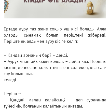
Ертеде ауру, таз және соқыр үш кісі болады. Алла
оларды сынамақ болып періштені жібереді.
Періште ең алдымен ауру
кісіге келіп:
– Қандай арманың бар? – дейді.
– Ауруымнан айыққым келеді, – дейді кісі. Періште
кісінің денеесіне қолын тигізгені сол екен, кісі сап-
сау болып шыға
келеді.
Періште:
– Қандай малды қалайсың? – деп сұрағанда
түйесінің болғанын қалайтынын айтады.