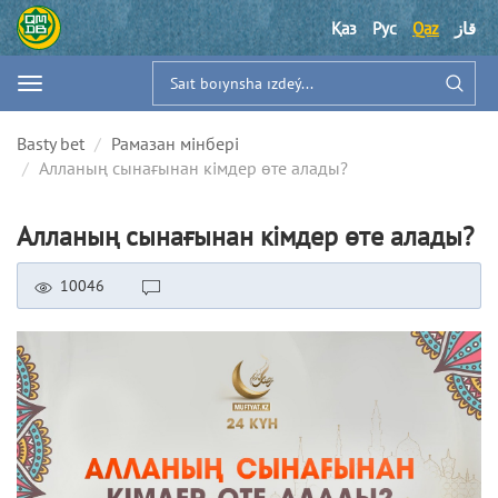
Қаз
Рус
Qaz
قاز
Basty bet
Рамазан мінбері
Алланың сынағынан кімдер өте алады?
Алланың сынағынан кімдер өте алады?
10046