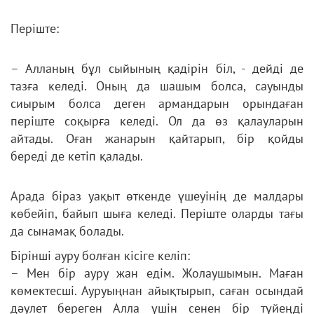
Періште:
– Алланың бұл сыйының қадірін біл, - дейді де
тазға келеді. Оның да шашым болса, сауынды
сиырым болса деген
армандарын орындаған
періште соқырға келеді. Ол да өз қалауларын
айтады. Оған жанарын қайтарып, бір қойды
береді
де кетіп қалады.
Арада біраз уақыт өткенде үшеуінің де малдары
көбейіп, байып шыға келеді. Періште оларды тағы
да сынамақ
болады.
Бірінші ауру болған кісіге келіп:
– Мен бір ауру жан едім. Жолаушымын. Маған
көмектесші. Ауруыңнан айықтырып, саған осындай
дәулет береген Алла
үшін сенен бір түйеңді