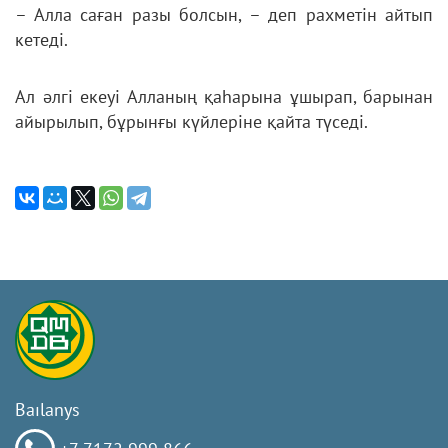
– Алла саған разы болсын, – деп рахметін айтып
кетеді.
Ал әлгі екеуі Алланың қаһарына ұшырап, барынан
айырылып, бұрынғы күйлеріне қайта түседі.
Baılanys