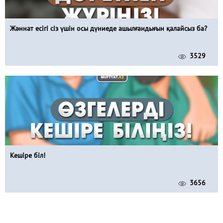
Жәннат есігі сіз үшін осы дүниеде ашылғандығын қалайсыз ба?
3529
Кешіре біл!
3656