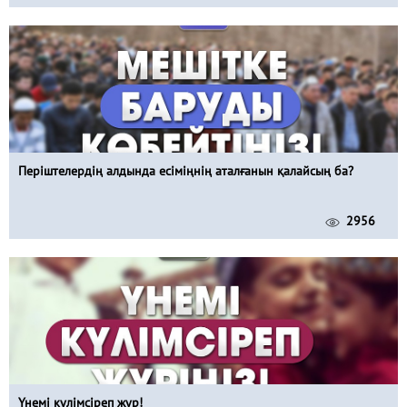
Періштелердің алдында есіміңнің аталғанын қалайсың ба?
2956
Үнемі күлімсіреп жүр!