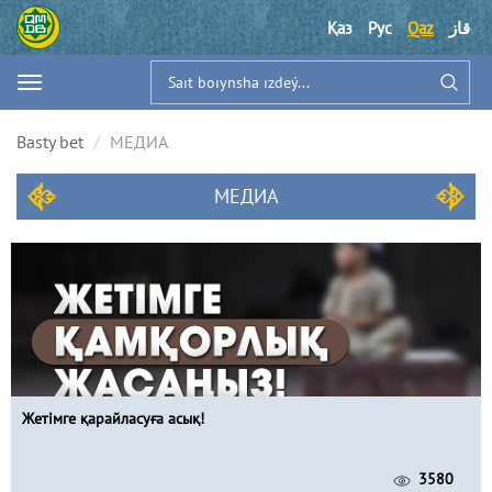
Қаз
Рус
Qaz
قاز
Basty bet
МЕДИА
МЕДИА
Жетімге қарайласуға асық!
3580