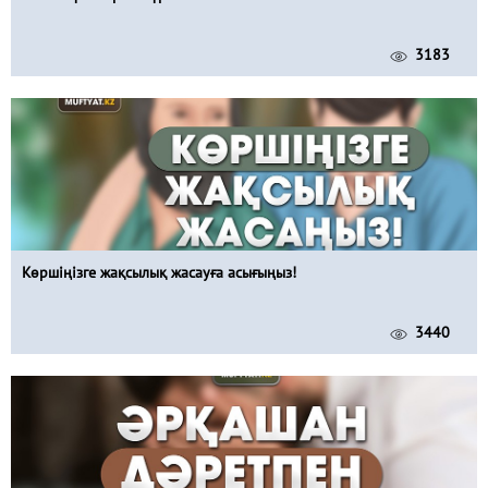
3183
Көршіңізге жақсылық жасауға асығыңыз!
3440