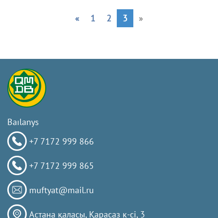
«
1
2
3
»
Baılanys
+7 7172 999 866
+7 7172 999 865
muftyat@mail.ru
Астана қаласы, Қарасаз к-сi, 3