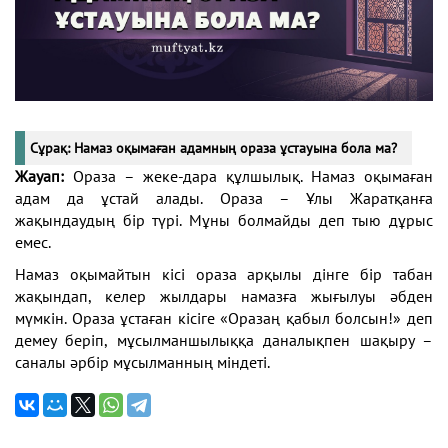
Сұрақ: Намаз оқымаған адамның ораза ұстауына бола ма?
Жауап:
Ораза – жеке-дара құлшылық. Намаз оқымаған
адам да ұстай алады. Ораза – Ұлы Жаратқанға
жақындаудың бір түрі. Мұны болмайды деп тыю дұрыс
емес.
Намаз оқымайтын кісі ораза арқылы дінге бір табан
жақындап, келер жылдары намазға жығылуы әбден
мүмкін. Ораза ұстаған кісіге «Оразаң қабыл болсын!» деп
демеу беріп, мұсылманшылыққа даналықпен шақыру –
саналы әрбір мұсылманның міндеті.