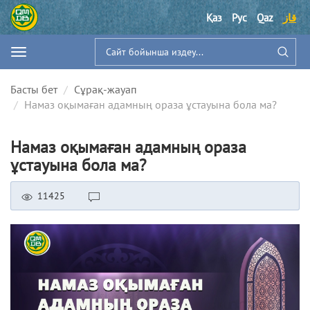
قاز
Qaz
Рус
Қаз
Басты бет
Сұрақ-жауап
Намаз оқымаған адамның ораза ұстауына бола ма?
Намаз оқымаған адамның ораза
ұстауына бола ма?
11425